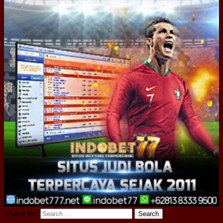
Search for: