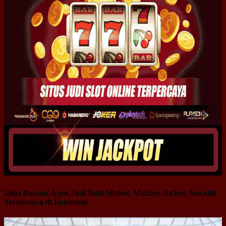
Situs Bandar Agen Judi Bola Sbobet, Maxbet, Ibcbet, Nova88
Terpercaya di Indonesia