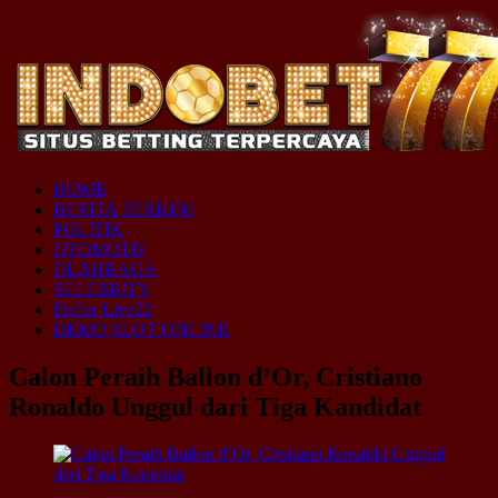
HOME
BERITA TERKINI
POLITIK
OTOMOTIF
OLAHRAGA
SELEBRITY
Daftar Live22
DEMO SLOT ONLINE
Calon Peraih Ballon d’Or, Cristiano
Ronaldo Unggul dari Tiga Kandidat