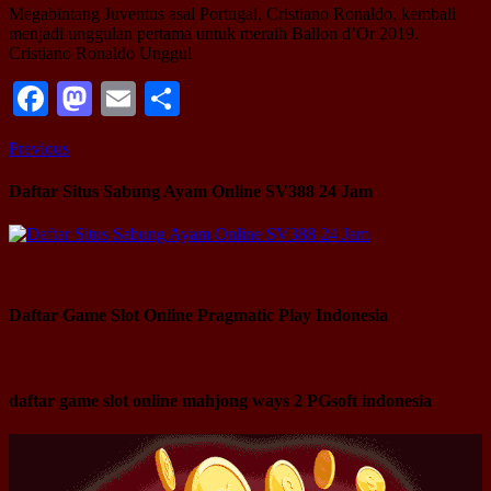
Megabintang Juventus asal Portugal, Cristiano Ronaldo, kembali
menjadi unggulan pertama untuk meraih Ballon d’Or 2019.
Cristiano Ronaldo Unggul
Facebook
Mastodon
Email
Share
Previous
Daftar Situs Sabung Ayam Online SV388 24 Jam
Daftar Game Slot Online Pragmatic Play Indonesia
daftar game slot online mahjong ways 2 PGsoft indonesia