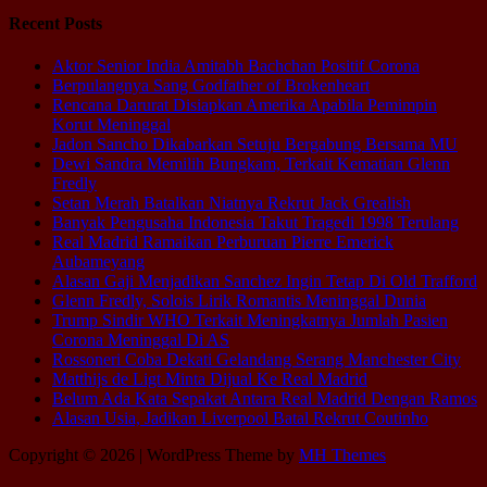
Recent Posts
Aktor Senior India Amitabh Bachchan Positif Corona
Berpulangnya Sang Godfather of Brokenheart
Rencana Darurat Disiapkan Amerika Apabila Pemimpin
Korut Meninggal
Jadon Sancho Dikabarkan Setuju Bergabung Bersama MU
Dewi Sandra Memilih Bungkam, Terkait Kematian Glenn
Fredly
Setan Merah Batalkan Niatnya Rekrut Jack Grealish
Banyak Pengusaha Indonesia Takut Tragedi 1998 Terulang
Real Madrid Ramaikan Perburuan Pierre Emerick
Aubameyang
Alasan Gaji Menjadikan Sanchez Ingin Tetap Di Old Trafford
Glenn Fredly, Solois Lirik Romantis Meninggal Dunia
Trump Sindir WHO Terkait Meningkatnya Jumlah Pasien
Corona Meninggal Di AS
Rossoneri Coba Dekati Gelandang Serang Manchester City
Matthijs de Ligt Minta Dijual Ke Real Madrid
Belum Ada Kata Sepakat Antara Real Madrid Dengan Ramos
Alasan Usia, Jadikan Liverpool Batal Rekrut Coutinho
Copyright © 2026 | WordPress Theme by
MH Themes