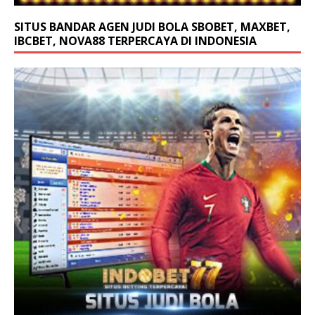
SITUS BANDAR AGEN JUDI BOLA SBOBET, MAXBET,
IBCBET, NOVA88 TERPERCAYA DI INDONESIA