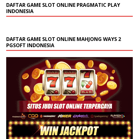
k
DAFTAR GAME SLOT ONLINE PRAGMATIC PLAY
INDONESIA
DAFTAR GAME SLOT ONLINE MAHJONG WAYS 2
PGSOFT INDONESIA