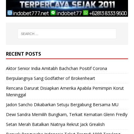
RECENT POSTS
Aktor Senior India Amitabh Bachchan Positif Corona
Berpulangnya Sang Godfather of Brokenheart
Rencana Darurat Disiapkan Amerika Apabila Pemimpin Korut
Meninggal
Jadon Sancho Dikabarkan Setuju Bergabung Bersama MU
Dewi Sandra Memilih Bungkam, Terkait Kematian Glenn Fredly
Setan Merah Batalkan Niatnya Rekrut Jack Grealish