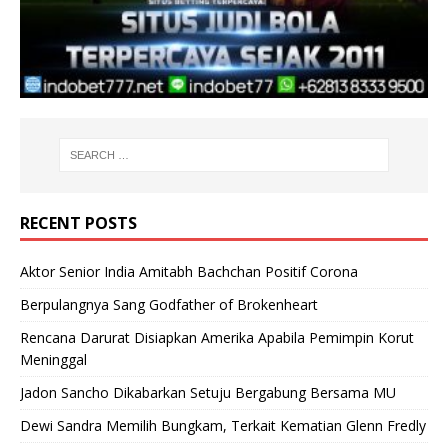
RECENT POSTS
Aktor Senior India Amitabh Bachchan Positif Corona
Berpulangnya Sang Godfather of Brokenheart
Rencana Darurat Disiapkan Amerika Apabila Pemimpin Korut
Meninggal
Jadon Sancho Dikabarkan Setuju Bergabung Bersama MU
Dewi Sandra Memilih Bungkam, Terkait Kematian Glenn Fredly