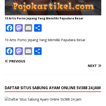
10 Artis Porno Jepang Yang Memiliki Payudara Besar
F
M
E
S
a
a
m
h
10 Artis Porno Jepang Yang Memiliki Payudara Besar
c
st
ai
a
e
o
l
re
F
M
E
S
b
d
a
a
m
h
PREVIOUS
o
o
c
st
ai
ar
NEXT
o
n
e
o
l
e
k
b
d
o
o
DAFTAR SITUS SABUNG AYAM ONLINE SV388 24 JAM
o
n
k