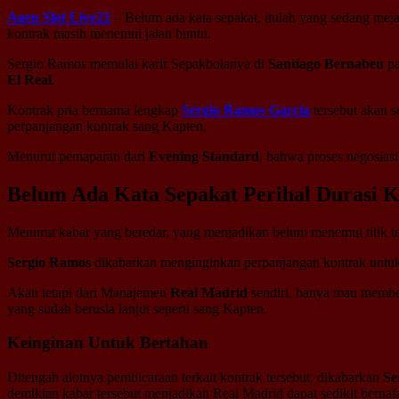
Agen Slot Live22
– Belum ada kata sepakat, itulah yang sedang mej
kontrak masih menemui jalan buntu.
Sergio Ramos memulai karir Sepakbolanya di
Santiago Bernabeu
pa
El Real
.
Kontrak pria bernama lengkap
Sergio Ramos Garcia
tersebut akan 
perpanjangan kontrak sang Kapten.
Menurut pemaparan dari
Evening Standard
, bahwa proses negosiasi
Belum Ada Kata Sepakat Perihal Durasi 
Menurut kabar yang beredar, yang menjadikan belum menemui titik te
Sergio Ramos
dikabarkan menginginkan perpanjangan kontrak untuk 
Akan tetapi dari Manajemen
Real Madrid
sendiri, hanya mau member
yang sudah berusia lanjut seperti sang Kapten.
Keinginan Untuk Bertahan
Ditengah alotnya pembicaraan terkait kontrak tersebut, dikabarkan
Se
demikian kabar tersebut menjadikan Real Madrid dapat sedikit bernafa