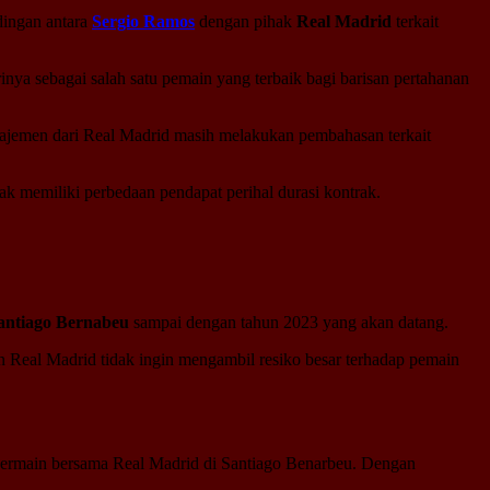
dingan antara
Sergio Ramos
dengan pihak
Real Madrid
terkait
nya sebagai salah satu pemain yang terbaik bagi barisan pertahanan
najemen dari Real Madrid masih melakukan pembahasan terkait
hak memiliki perbedaan pendapat perihal durasi kontrak.
antiago Bernabeu
sampai dengan tahun 2023 yang akan datang.
 Real Madrid tidak ingin mengambil resiko besar terhadap pemain
 bermain bersama Real Madrid di Santiago Benarbeu. Dengan