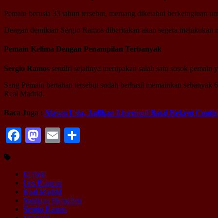
Pemain berusia 33 tahun tersebut, memang diketahui berkeinginan unt
Dengan demikian Sergio Ramos diberitakan akan segera melakukan 
Pemain Kelima Dengan Penampilan Terbanyak
Sergio Ramos
sendiri sejatinya merupakan salah satu sosok pemain
Sang Pemain bertahan tersebut sudah berhasil memainkan sebanyak 
Real Madrid.
Baca Juga :
Alasan Usia, Jadikan Liverpool Batal Rekrut Couti
Facebook
Mastodon
Email
Share
El Real
Los Blancos
Real Madrid
Santiago Bernabeu
Sergio Ramos
Spanyol