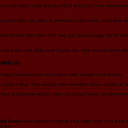
adi perbincangan hangat beberapa Media di Spanyol. Yang mana perun
da tahun 2005 yang silam. Kepindahannya dari Sevilla, menjadikan diri
segera berakhir pada tahun 2021 yang akan datang. Hingga saat ini Ma
 antar kedua belah pihak masih berjalan alot. Yang mana dari kedua pi
Kontrak
rangnya terkait kontrak sang Kapten adalah masalah durasi kontrak.
selama 2 tahun. Yang nantinya akan menjadikan dirinya bertahan di
S
ikan perpanjangan selama 1 tahun saja kepada Ramos. Ini dikarenakan
rgio Ramos
masih memiliki keinginan yang sangat besar untuk dapat
s lega.