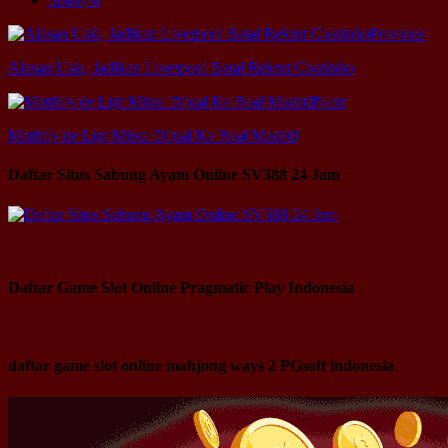
Previous
Alasan Usia, Jadikan Liverpool Batal Rekrut Coutinho
Next
Matthijs de Ligt Minta Dijual Ke Real Madrid
Daftar Situs Sabung Ayam Online SV388 24 Jam
Daftar Game Slot Online Pragmatic Play Indonesia
daftar game slot online mahjong ways 2 PGsoft indonesia