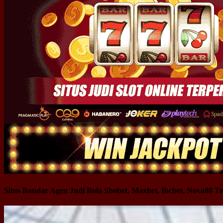
Situs Bandar Agen Judi Bola Sbobet, Maxbet, Ibcbet, Nova88 Te