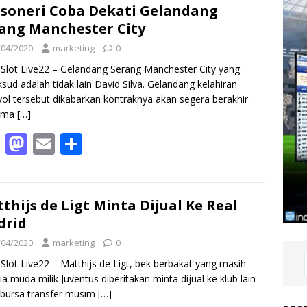
b
d
l
e
soneri Coba Dekati Gelandang
ang Manchester City
o
o
/04/2020
marketing
0
o
n
Slot Live22 – Gelandang Serang Manchester City yang
k
sud adalah tidak lain David Silva. Gelandang kelahiran
ol tersebut dikabarkan kontraknya akan segera berakhir
ama
[…]
F
M
E
S
ac
as
m
h
e
to
ai
ar
b
d
l
e
thijs de Ligt Minta Dijual Ke Real
drid
o
o
/04/2020
marketing
0
o
n
Slot Live22 – Matthijs de Ligt, bek berbakat yang masih
k
ia muda milik Juventus diberitakan minta dijual ke klub lain
bursa transfer musim
[…]