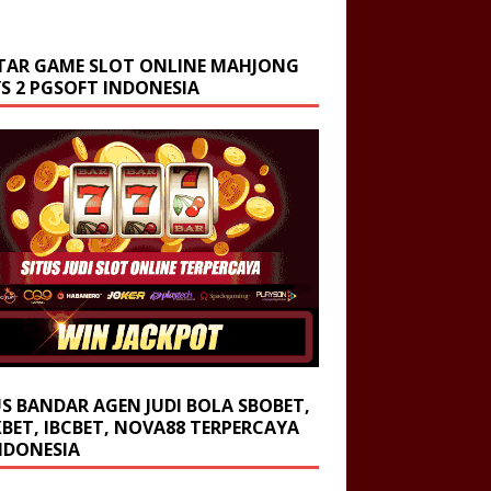
TAR GAME SLOT ONLINE MAHJONG
S 2 PGSOFT INDONESIA
US BANDAR AGEN JUDI BOLA SBOBET,
BET, IBCBET, NOVA88 TERPERCAYA
INDONESIA