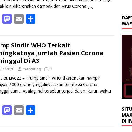
idak lain dikarenakan dampak dari Virus Corona
[…]
F
M
E
S
DAF
WAY
ac
as
m
h
e
to
ai
ar
b
d
l
e
mp Sindir WHO Terkait
ingkatnya Jumlah Pasien Corona
o
o
inggal Di AS
o
n
/04/2020
marketing
0
k
Slot Live22 – Trump Sindir WHO dikarenakan hampir
yak 2.000 orang yang dinyatakan terinfeksi Corona
ggal dunia. Apalagi hal tersebut terjadi dalam kurun waktu
F
M
E
S
SIT
MAX
ac
as
m
h
DI 
e
to
ai
ar