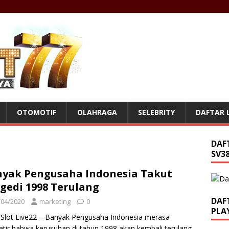
OTOMOTIF
OLAHRAGA
SELEBRITY
DAFTAR L
DAF
SV38
yak Pengusaha Indonesia Takut
gedi 1998 Terulang
DAF
/04/2020
marketing
0
PLA
Slot Live22 – Banyak Pengusaha Indonesia merasa
tir bahwa kerusuhan di tahun 1998 akan kembali terulang.