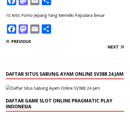
F
M
E
S
a
a
m
h
10 Artis Porno Jepang Yang Memiliki Payudara Besar
c
st
ai
a
e
o
l
re
F
M
E
S
b
d
a
a
m
h
PREVIOUS
o
o
c
st
ai
ar
NEXT
o
n
e
o
l
e
k
b
d
o
o
DAFTAR SITUS SABUNG AYAM ONLINE SV388 24 JAM
o
n
k
DAFTAR GAME SLOT ONLINE PRAGMATIC PLAY
INDONESIA