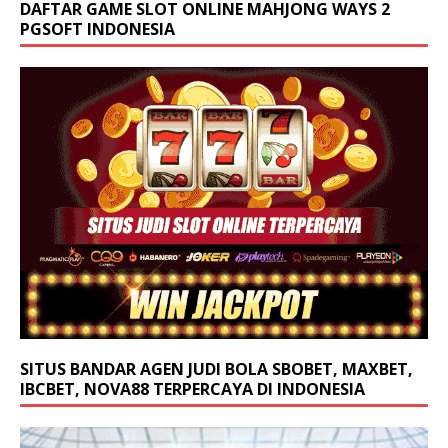
DAFTAR GAME SLOT ONLINE MAHJONG WAYS 2
PGSOFT INDONESIA
SITUS BANDAR AGEN JUDI BOLA SBOBET, MAXBET,
IBCBET, NOVA88 TERPERCAYA DI INDONESIA