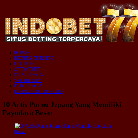
HOME
BERITA TERKINI
POLITIK
OTOMOTIF
OLAHRAGA
SELEBRITY
Daftar Live22
DEMO SLOT ONLINE
10 Artis Porno Jepang Yang Memiliki
Payudara Besar