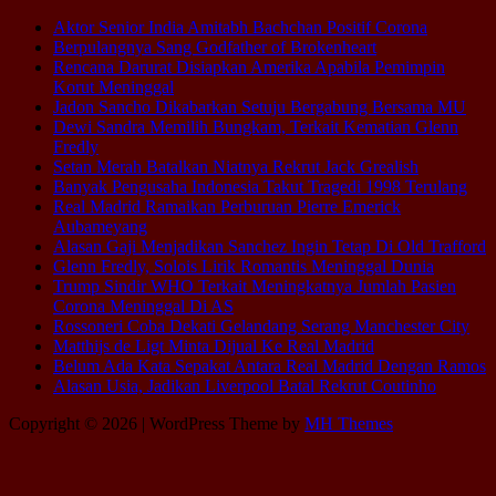
Aktor Senior India Amitabh Bachchan Positif Corona
Berpulangnya Sang Godfather of Brokenheart
Rencana Darurat Disiapkan Amerika Apabila Pemimpin
Korut Meninggal
Jadon Sancho Dikabarkan Setuju Bergabung Bersama MU
Dewi Sandra Memilih Bungkam, Terkait Kematian Glenn
Fredly
Setan Merah Batalkan Niatnya Rekrut Jack Grealish
Banyak Pengusaha Indonesia Takut Tragedi 1998 Terulang
Real Madrid Ramaikan Perburuan Pierre Emerick
Aubameyang
Alasan Gaji Menjadikan Sanchez Ingin Tetap Di Old Trafford
Glenn Fredly, Solois Lirik Romantis Meninggal Dunia
Trump Sindir WHO Terkait Meningkatnya Jumlah Pasien
Corona Meninggal Di AS
Rossoneri Coba Dekati Gelandang Serang Manchester City
Matthijs de Ligt Minta Dijual Ke Real Madrid
Belum Ada Kata Sepakat Antara Real Madrid Dengan Ramos
Alasan Usia, Jadikan Liverpool Batal Rekrut Coutinho
Copyright © 2026 | WordPress Theme by
MH Themes