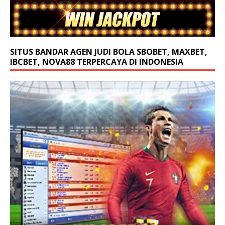
SITUS BANDAR AGEN JUDI BOLA SBOBET, MAXBET,
IBCBET, NOVA88 TERPERCAYA DI INDONESIA