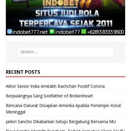
RECENT POSTS
Aktor Senior India Amitabh Bachchan Positif Corona
Berpulangnya Sang Godfather of Brokenheart
Rencana Darurat Disiapkan Amerika Apabila Pemimpin Korut
Meninggal
Jadon Sancho Dikabarkan Setuju Bergabung Bersama MU