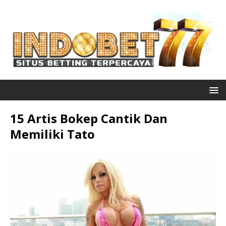
15 Artis Bokep Cantik Dan
Memiliki Tato