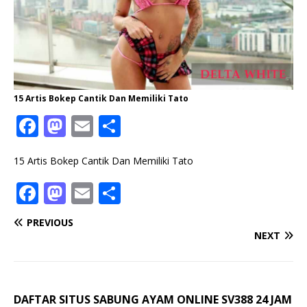
15 Artis Bokep Cantik Dan Memiliki Tato
F
M
E
S
a
a
m
h
15 Artis Bokep Cantik Dan Memiliki Tato
c
st
ai
a
e
o
l
re
F
M
E
S
b
d
a
a
m
h
PREVIOUS
o
o
c
st
ai
ar
NEXT
o
n
e
o
l
e
k
b
d
o
o
DAFTAR SITUS SABUNG AYAM ONLINE SV388 24 JAM