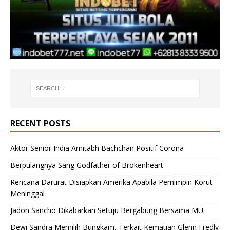
RECENT POSTS
Aktor Senior India Amitabh Bachchan Positif Corona
Berpulangnya Sang Godfather of Brokenheart
Rencana Darurat Disiapkan Amerika Apabila Pemimpin Korut
Meninggal
Jadon Sancho Dikabarkan Setuju Bergabung Bersama MU
Dewi Sandra Memilih Bungkam, Terkait Kematian Glenn Fredly