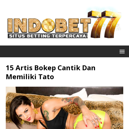
15 Artis Bokep Cantik Dan
Memiliki Tato