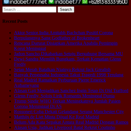
Search
for:
Recent Posts
Aktor Senior India Amitabh Bachchan Positif Corona
Berpulangnya Sang Godfather of Brokenheart
Rencana Darurat Disiapkan Amerika Apabila Pemimpin
Korut Meninggal
Jadon Sancho Dikabarkan Setuju Bergabung Bersama MU
Dewi Sandra Memilih Bungkam, Terkait Kematian Glenn
Fredly
Setan Merah Batalkan Niatnya Rekrut Jack Grealish
Banyak Pengusaha Indonesia Takut Tragedi 1998 Terulang
Real Madrid Ramaikan Perburuan Pierre Emerick
Aubameyang
Alasan Gaji Menjadikan Sanchez Ingin Tetap Di Old Trafford
Glenn Fredly, Solois Lirik Romantis Meninggal Dunia
Trump Sindir WHO Terkait Meningkatnya Jumlah Pasien
Corona Meninggal Di AS
Rossoneri Coba Dekati Gelandang Serang Manchester City
Matthijs de Ligt Minta Dijual Ke Real Madrid
Belum Ada Kata Sepakat Antara Real Madrid Dengan Ramos
Alasan Usia, Jadikan Liverpool Batal Rekrut Coutinho