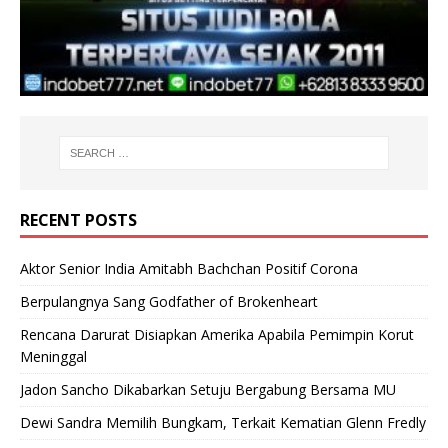
RECENT POSTS
Aktor Senior India Amitabh Bachchan Positif Corona
Berpulangnya Sang Godfather of Brokenheart
Rencana Darurat Disiapkan Amerika Apabila Pemimpin Korut
Meninggal
Jadon Sancho Dikabarkan Setuju Bergabung Bersama MU
Dewi Sandra Memilih Bungkam, Terkait Kematian Glenn Fredly