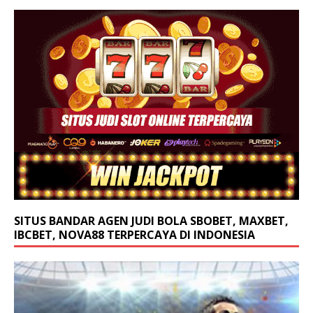
SITUS BANDAR AGEN JUDI BOLA SBOBET, MAXBET,
IBCBET, NOVA88 TERPERCAYA DI INDONESIA