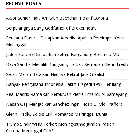
RECENT POSTS
Aktor Senior India Amitabh Bachchan Positif Corona
Berpulangnya Sang Godfather of Brokenheart
Rencana Darurat Disiapkan Amerika Apabila Pemimpin Korut
Meninggal
Jadon Sancho Dikabarkan Setuju Bergabung Bersama MU
Dewi Sandra Memilih Bungkam, Terkait Kematian Glenn Fredly
Setan Merah Batalkan Niatnya Rekrut Jack Grealish
Banyak Pengusaha Indonesia Takut Tragedi 1998 Terulang
Real Madrid Ramaikan Perburuan Pierre Emerick Aubameyang
Alasan Gaji Menjadikan Sanchez Ingin Tetap Di Old Trafford
Glenn Fredly, Solois Lirik Romantis Meninggal Dunia
Trump Sindir WHO Terkait Meningkatnya Jumlah Pasien
Corona Meninggal Di AS