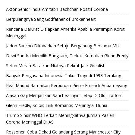
Aktor Senior India Amitabh Bachchan Positif Corona
Berpulangnya Sang Godfather of Brokenheart
Rencana Darurat Disiapkan Amerika Apabila Pemimpin Korut
Meninggal
Jadon Sancho Dikabarkan Setuju Bergabung Bersama MU
Dewi Sandra Memilih Bungkam, Terkait Kematian Glenn Fredly
Setan Merah Batalkan Niatnya Rekrut Jack Grealish
Banyak Pengusaha Indonesia Takut Tragedi 1998 Terulang
Real Madrid Ramaikan Perburuan Pierre Emerick Aubameyang
Alasan Gaji Menjadikan Sanchez Ingin Tetap Di Old Trafford
Glenn Fredly, Solois Lirik Romantis Meninggal Dunia
Trump Sindir WHO Terkait Meningkatnya Jumlah Pasien
Corona Meninggal Di AS
Rossoneri Coba Dekati Gelandang Serang Manchester City