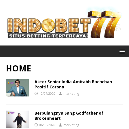
HOME
Aktor Senior India Amitabh Bachchan
Positif Corona
12/07/2020
marketing
Berpulangnya Sang Godfather of
Brokenheart
06/05/2020
marketing