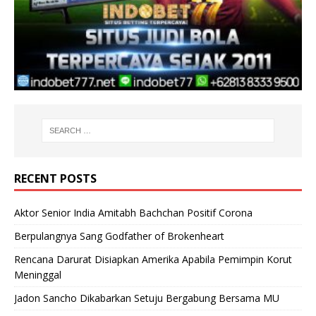
RECENT POSTS
Aktor Senior India Amitabh Bachchan Positif Corona
Berpulangnya Sang Godfather of Brokenheart
Rencana Darurat Disiapkan Amerika Apabila Pemimpin Korut
Meninggal
Jadon Sancho Dikabarkan Setuju Bergabung Bersama MU