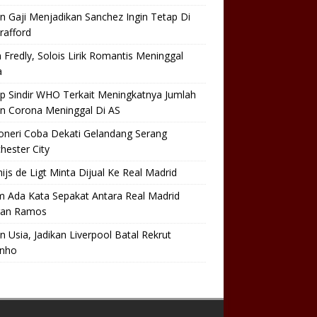
n Gaji Menjadikan Sanchez Ingin Tetap Di
rafford
 Fredly, Solois Lirik Romantis Meninggal
a
p Sindir WHO Terkait Meningkatnya Jumlah
en Corona Meninggal Di AS
oneri Coba Dekati Gelandang Serang
ester City
ijs de Ligt Minta Dijual Ke Real Madrid
m Ada Kata Sepakat Antara Real Madrid
an Ramos
n Usia, Jadikan Liverpool Batal Rekrut
inho