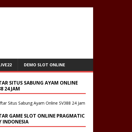
IVE22
DEMO SLOT ONLINE
TAR SITUS SABUNG AYAM ONLINE
8 24 JAM
TAR GAME SLOT ONLINE PRAGMATIC
Y INDONESIA