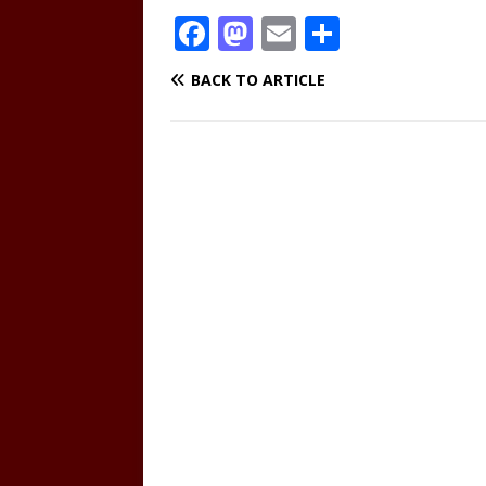
e
o
l
re
F
M
E
S
b
d
a
a
m
h
o
o
BACK TO ARTICLE
c
st
ai
ar
o
n
e
o
l
e
k
b
d
o
o
o
n
k