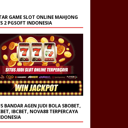
TAR GAME SLOT ONLINE MAHJONG
S 2 PGSOFT INDONESIA
US BANDAR AGEN JUDI BOLA SBOBET,
BET, IBCBET, NOVA88 TERPERCAYA
INDONESIA