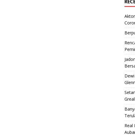
REC
Aktor
Coro
Berp
Renca
Pemi
Jado
Bers
Dewi
Glenn
Setan
Greal
Bany
Teru
Real 
Auba