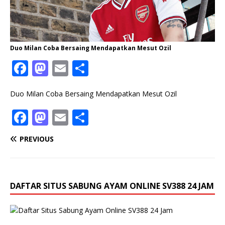
Duo Milan Coba Bersaing Mendapatkan Mesut Ozil
F
M
E
S
a
a
m
h
Duo Milan Coba Bersaing Mendapatkan Mesut Ozil
c
st
ai
a
e
o
l
re
F
M
E
S
b
d
a
a
m
h
PREVIOUS
o
o
c
st
ai
ar
o
n
e
o
l
e
k
b
d
DAFTAR SITUS SABUNG AYAM ONLINE SV388 24 JAM
o
o
o
n