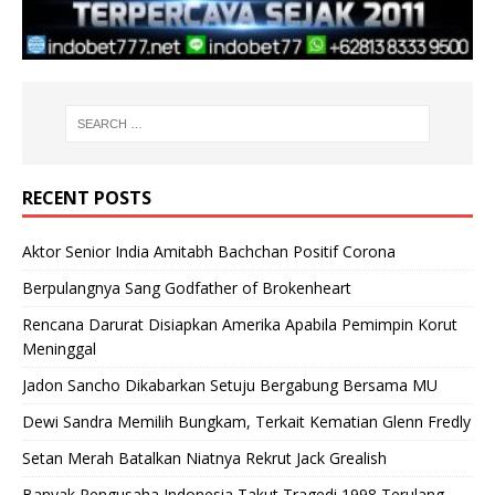
RECENT POSTS
Aktor Senior India Amitabh Bachchan Positif Corona
Berpulangnya Sang Godfather of Brokenheart
Rencana Darurat Disiapkan Amerika Apabila Pemimpin Korut
Meninggal
Jadon Sancho Dikabarkan Setuju Bergabung Bersama MU
Dewi Sandra Memilih Bungkam, Terkait Kematian Glenn Fredly
Setan Merah Batalkan Niatnya Rekrut Jack Grealish
Banyak Pengusaha Indonesia Takut Tragedi 1998 Terulang