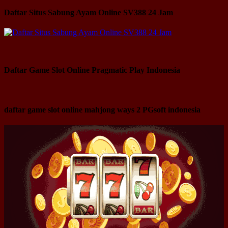
Daftar Situs Sabung Ayam Online SV388 24 Jam
Daftar Game Slot Online Pragmatic Play Indonesia
daftar game slot online mahjong ways 2 PGsoft indonesia