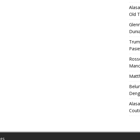
Alasa
Old T
Glenn
Duni
Trum
Pasi
Ross
Manch
Matth
Belu
Deng
Alasa
Cout
es