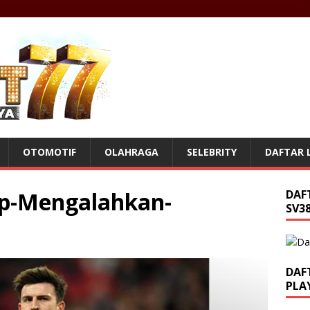
OTOMOTIF
OLAHRAGA
SELEBRITY
DAFTAR L
ap-Mengalahkan-
DAF
SV38
DAF
PLA