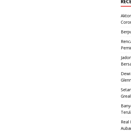
REC
Aktor
Coro
Berp
Renca
Pemi
Jado
Bers
Dewi
Glenn
Setan
Greal
Bany
Teru
Real 
Auba