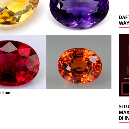
DAF
WAY
Di Bumi
SIT
MAX
DI 