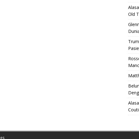
Alasa
Old T
Glenn
Duni
Trum
Pasi
Ross
Manch
Matth
Belu
Deng
Alasa
Cout
es