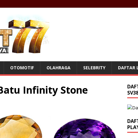
OTOMOTIF
OLAHRAGA
SELEBRITY
DAFTAR L
Batu Infinity Stone
DAF
SV38
DAF
PLA