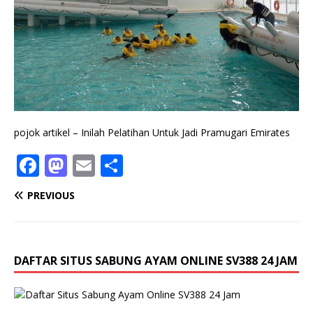
pojok artikel – Inilah Pelatihan Untuk Jadi Pramugari Emirates
F
M
E
S
a
a
m
h
PREVIOUS
c
st
ai
ar
e
o
l
e
b
d
DAFTAR SITUS SABUNG AYAM ONLINE SV388 24 JAM
o
o
o
n