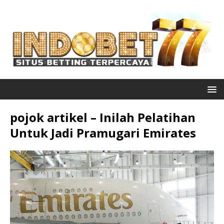
pojok artikel – Inilah Pelatihan
Untuk Jadi Pramugari Emirates