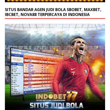
SITUS BANDAR AGEN JUDI BOLA SBOBET, MAXBET,
IBCBET, NOVA88 TERPERCAYA DI INDONESIA