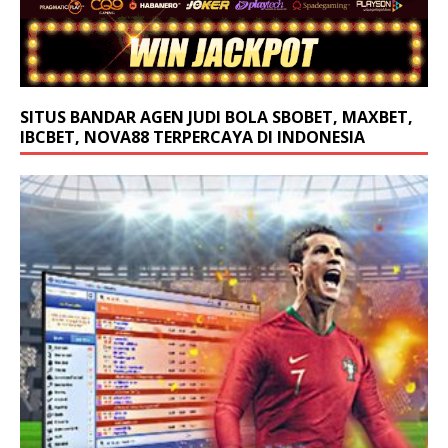
SITUS BANDAR AGEN JUDI BOLA SBOBET, MAXBET,
IBCBET, NOVA88 TERPERCAYA DI INDONESIA