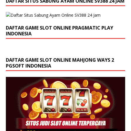
DAFTAR SITUS SABUNG AYAM ONLINE SV388 24 JAM
o
o
o
n
k
DAFTAR GAME SLOT ONLINE PRAGMATIC PLAY
INDONESIA
DAFTAR GAME SLOT ONLINE MAHJONG WAYS 2
PGSOFT INDONESIA