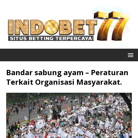
Bandar sabung ayam – Peraturan
Terkait Organisasi Masyarakat.