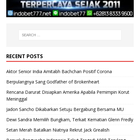
RECENT POSTS
Aktor Senior India Amitabh Bachchan Positif Corona
Berpulangnya Sang Godfather of Brokenheart
Rencana Darurat Disiapkan Amerika Apabila Pemimpin Korut
Meninggal
Jadon Sancho Dikabarkan Setuju Bergabung Bersama MU
Dewi Sandra Memilih Bungkam, Terkait Kematian Glenn Fredly
Setan Merah Batalkan Niatnya Rekrut Jack Grealish