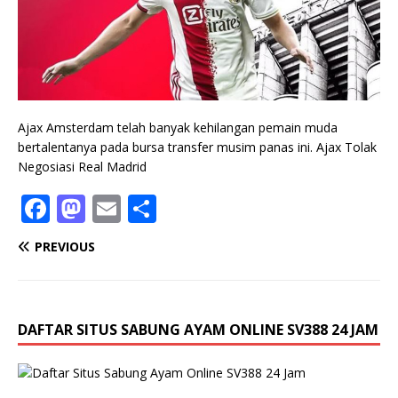
Ajax Amsterdam telah banyak kehilangan pemain muda
bertalentanya pada bursa transfer musim panas ini. Ajax Tolak
Negosiasi Real Madrid
F
M
E
S
a
a
m
h
PREVIOUS
c
st
ai
ar
e
o
l
e
b
d
DAFTAR SITUS SABUNG AYAM ONLINE SV388 24 JAM
o
o
o
n