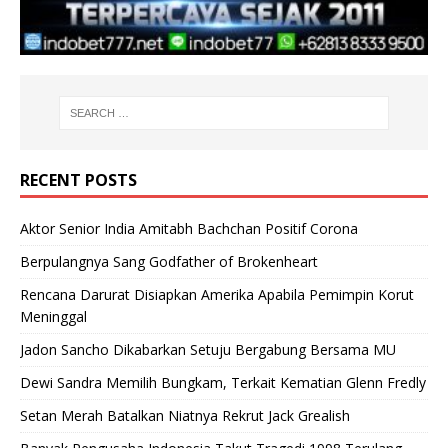
RECENT POSTS
Aktor Senior India Amitabh Bachchan Positif Corona
Berpulangnya Sang Godfather of Brokenheart
Rencana Darurat Disiapkan Amerika Apabila Pemimpin Korut
Meninggal
Jadon Sancho Dikabarkan Setuju Bergabung Bersama MU
Dewi Sandra Memilih Bungkam, Terkait Kematian Glenn Fredly
Setan Merah Batalkan Niatnya Rekrut Jack Grealish