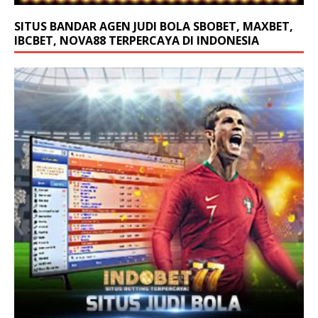
SITUS BANDAR AGEN JUDI BOLA SBOBET, MAXBET,
IBCBET, NOVA88 TERPERCAYA DI INDONESIA