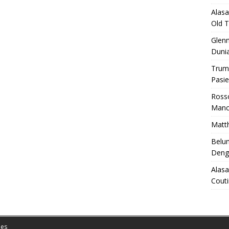
Alasa
Old T
Glenn
Duni
Trum
Pasi
Ross
Manch
Matth
Belu
Deng
Alasa
Cout
es