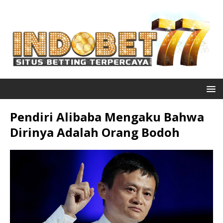
Pendiri Alibaba Mengaku Bahwa
Dirinya Adalah Orang Bodoh