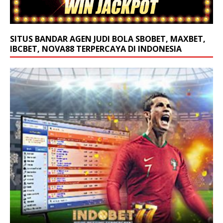
SITUS BANDAR AGEN JUDI BOLA SBOBET, MAXBET,
IBCBET, NOVA88 TERPERCAYA DI INDONESIA