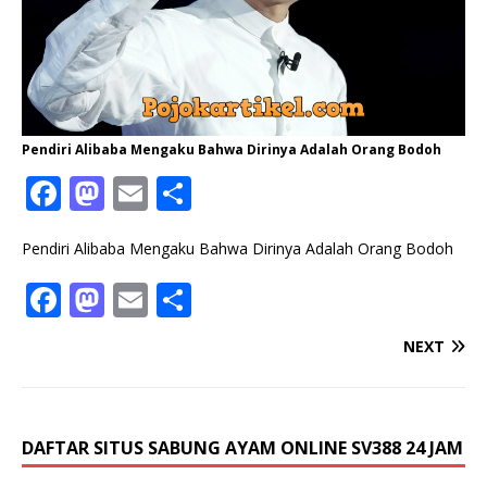
Pendiri Alibaba Mengaku Bahwa Dirinya Adalah Orang Bodoh
F
M
E
S
a
a
m
h
Pendiri Alibaba Mengaku Bahwa Dirinya Adalah Orang Bodoh
c
st
ai
a
e
o
l
re
F
M
E
S
b
d
a
a
m
h
NEXT
o
o
c
st
ai
ar
o
n
e
o
l
e
k
b
d
DAFTAR SITUS SABUNG AYAM ONLINE SV388 24 JAM
o
o