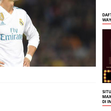
DAF
WAY
SIT
MAX
DI 