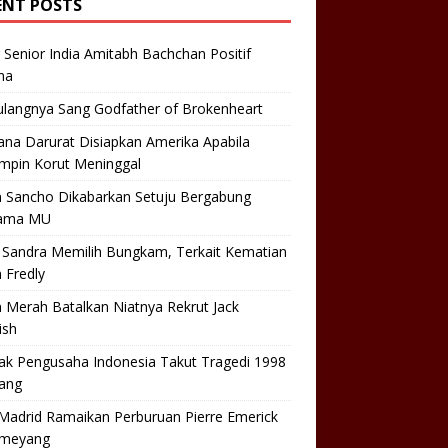
ENT POSTS
 Senior India Amitabh Bachchan Positif
na
ulangnya Sang Godfather of Brokenheart
na Darurat Disiapkan Amerika Apabila
mpin Korut Meninggal
n Sancho Dikabarkan Setuju Bergabung
ama MU
 Sandra Memilih Bungkam, Terkait Kematian
 Fredly
 Merah Batalkan Niatnya Rekrut Jack
ish
ak Pengusaha Indonesia Takut Tragedi 1998
lang
Madrid Ramaikan Perburuan Pierre Emerick
meyang