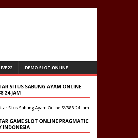
IVE22
DEMO SLOT ONLINE
TAR SITUS SABUNG AYAM ONLINE
8 24 JAM
TAR GAME SLOT ONLINE PRAGMATIC
Y INDONESIA