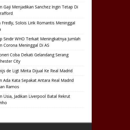
n Gaji Menjadikan Sanchez Ingin Tetap Di
rafford
 Fredly, Solois Lirik Romantis Meninggal
a
p Sindir WHO Terkait Meningkatnya Jumlah
en Corona Meninggal Di AS
oneri Coba Dekati Gelandang Serang
ester City
ijs de Ligt Minta Dijual Ke Real Madrid
m Ada Kata Sepakat Antara Real Madrid
an Ramos
n Usia, Jadikan Liverpool Batal Rekrut
inho