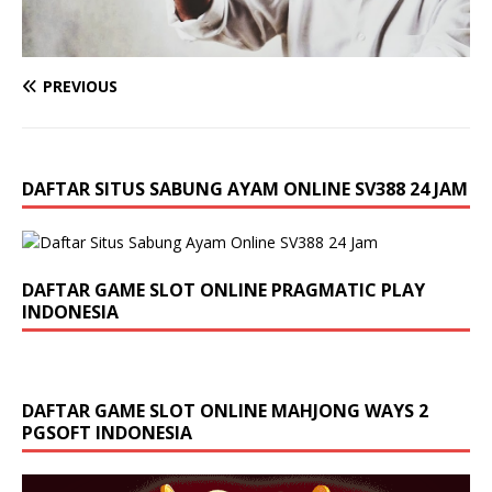
PREVIOUS
DAFTAR SITUS SABUNG AYAM ONLINE SV388 24 JAM
DAFTAR GAME SLOT ONLINE PRAGMATIC PLAY
INDONESIA
DAFTAR GAME SLOT ONLINE MAHJONG WAYS 2
PGSOFT INDONESIA