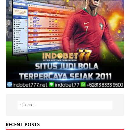
RECENT POSTS