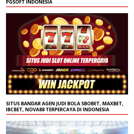
PGSOFT INDONESIA
SITUS BANDAR AGEN JUDI BOLA SBOBET, MAXBET,
IBCBET, NOVA88 TERPERCAYA DI INDONESIA