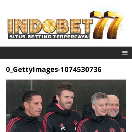
0_GettyImages-1074530736