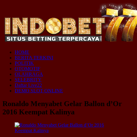
HOME
BERITA TERKINI
POLITIK
OTOMOTIF
OLAHRAGA
SELEBRITY
Daftar Live22
DEMO SLOT ONLINE
Ronaldo Menyabet Gelar Ballon d’Or
2016 Keempat Kalinya