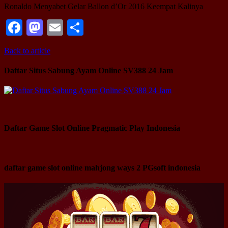
Ronaldo Menyabet Gelar Ballon d’Or 2016 Keempat Kalinya
Facebook
Mastodon
Email
Share
Back to article
Daftar Situs Sabung Ayam Online SV388 24 Jam
Daftar Game Slot Online Pragmatic Play Indonesia
daftar game slot online mahjong ways 2 PGsoft indonesia