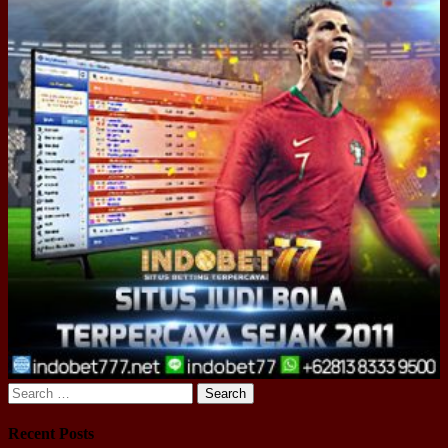
Search
for:
Recent Posts