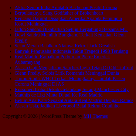
Aktor Senior India Amitabh Bachchan Positif Corona
Berpulangnya Sang Godfather of Brokenheart
Rencana Darurat Disiapkan Amerika Apabila Pemimpin
Korut Meninggal
Jadon Sancho Dikabarkan Setuju Bergabung Bersama MU
Dewi Sandra Memilih Bungkam, Terkait Kematian Glenn
Fredly
Setan Merah Batalkan Niatnya Rekrut Jack Grealish
Banyak Pengusaha Indonesia Takut Tragedi 1998 Terulang
Real Madrid Ramaikan Perburuan Pierre Emerick
Aubameyang
Alasan Gaji Menjadikan Sanchez Ingin Tetap Di Old Trafford
Glenn Fredly, Solois Lirik Romantis Meninggal Dunia
Trump Sindir WHO Terkait Meningkatnya Jumlah Pasien
Corona Meninggal Di AS
Rossoneri Coba Dekati Gelandang Serang Manchester City
Matthijs de Ligt Minta Dijual Ke Real Madrid
Belum Ada Kata Sepakat Antara Real Madrid Dengan Ramos
Alasan Usia, Jadikan Liverpool Batal Rekrut Coutinho
Copyright © 2026 | WordPress Theme by
MH Themes