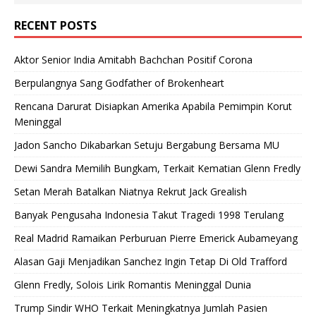
RECENT POSTS
Aktor Senior India Amitabh Bachchan Positif Corona
Berpulangnya Sang Godfather of Brokenheart
Rencana Darurat Disiapkan Amerika Apabila Pemimpin Korut
Meninggal
Jadon Sancho Dikabarkan Setuju Bergabung Bersama MU
Dewi Sandra Memilih Bungkam, Terkait Kematian Glenn Fredly
Setan Merah Batalkan Niatnya Rekrut Jack Grealish
Banyak Pengusaha Indonesia Takut Tragedi 1998 Terulang
Real Madrid Ramaikan Perburuan Pierre Emerick Aubameyang
Alasan Gaji Menjadikan Sanchez Ingin Tetap Di Old Trafford
Glenn Fredly, Solois Lirik Romantis Meninggal Dunia
Trump Sindir WHO Terkait Meningkatnya Jumlah Pasien