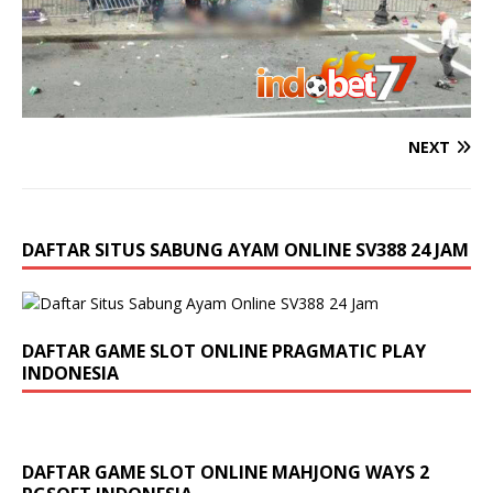
NEXT
DAFTAR SITUS SABUNG AYAM ONLINE SV388 24 JAM
DAFTAR GAME SLOT ONLINE PRAGMATIC PLAY
INDONESIA
DAFTAR GAME SLOT ONLINE MAHJONG WAYS 2