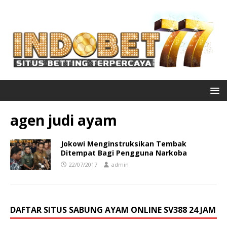
agen judi ayam
Jokowi Menginstruksikan Tembak
Ditempat Bagi Pengguna Narkoba
22/07/2017
admin
DAFTAR SITUS SABUNG AYAM ONLINE SV388 24 JAM