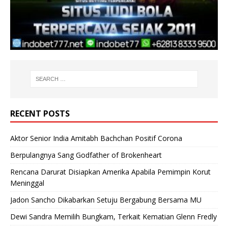
RECENT POSTS
Aktor Senior India Amitabh Bachchan Positif Corona
Berpulangnya Sang Godfather of Brokenheart
Rencana Darurat Disiapkan Amerika Apabila Pemimpin Korut
Meninggal
Jadon Sancho Dikabarkan Setuju Bergabung Bersama MU
Dewi Sandra Memilih Bungkam, Terkait Kematian Glenn Fredly