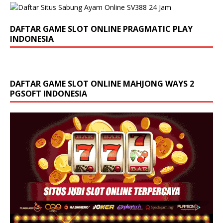
DAFTAR GAME SLOT ONLINE PRAGMATIC PLAY
INDONESIA
DAFTAR GAME SLOT ONLINE MAHJONG WAYS 2
PGSOFT INDONESIA