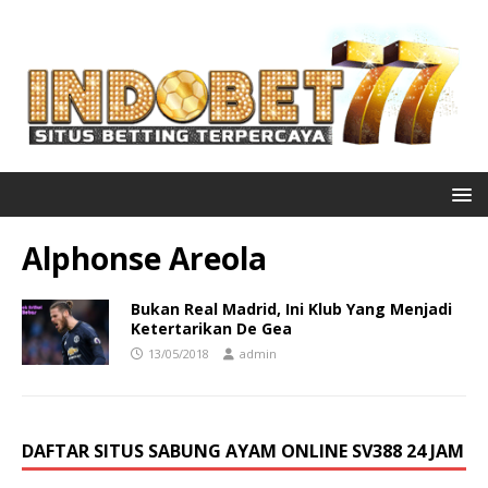
Alphonse Areola
Bukan Real Madrid, Ini Klub Yang Menjadi
Ketertarikan De Gea
13/05/2018
admin
DAFTAR SITUS SABUNG AYAM ONLINE SV388 24 JAM