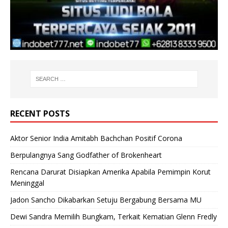
RECENT POSTS
Aktor Senior India Amitabh Bachchan Positif Corona
Berpulangnya Sang Godfather of Brokenheart
Rencana Darurat Disiapkan Amerika Apabila Pemimpin Korut
Meninggal
Jadon Sancho Dikabarkan Setuju Bergabung Bersama MU
Dewi Sandra Memilih Bungkam, Terkait Kematian Glenn Fredly