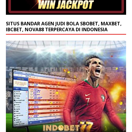
SITUS BANDAR AGEN JUDI BOLA SBOBET, MAXBET,
IBCBET, NOVA88 TERPERCAYA DI INDONESIA