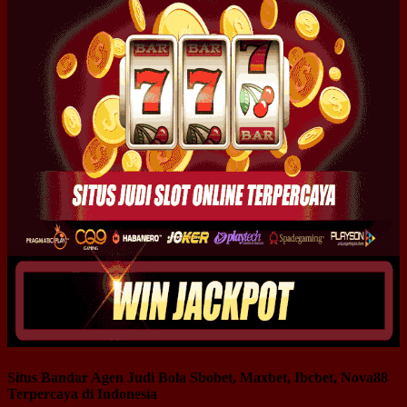
Situs Bandar Agen Judi Bola Sbobet, Maxbet, Ibcbet, Nova88
Terpercaya di Indonesia