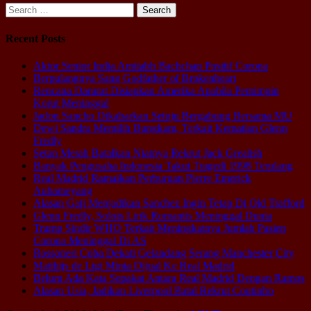
Search
for:
Recent Posts
Aktor Senior India Amitabh Bachchan Positif Corona
Berpulangnya Sang Godfather of Brokenheart
Rencana Darurat Disiapkan Amerika Apabila Pemimpin
Korut Meninggal
Jadon Sancho Dikabarkan Setuju Bergabung Bersama MU
Dewi Sandra Memilih Bungkam, Terkait Kematian Glenn
Fredly
Setan Merah Batalkan Niatnya Rekrut Jack Grealish
Banyak Pengusaha Indonesia Takut Tragedi 1998 Terulang
Real Madrid Ramaikan Perburuan Pierre Emerick
Aubameyang
Alasan Gaji Menjadikan Sanchez Ingin Tetap Di Old Trafford
Glenn Fredly, Solois Lirik Romantis Meninggal Dunia
Trump Sindir WHO Terkait Meningkatnya Jumlah Pasien
Corona Meninggal Di AS
Rossoneri Coba Dekati Gelandang Serang Manchester City
Matthijs de Ligt Minta Dijual Ke Real Madrid
Belum Ada Kata Sepakat Antara Real Madrid Dengan Ramos
Alasan Usia, Jadikan Liverpool Batal Rekrut Coutinho