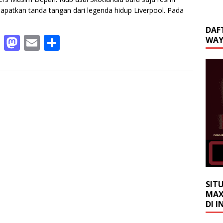
patkan tanda tangan dari legenda hidup Liverpool. Pada
DAF
F
M
E
S
WAY
ac
as
m
h
e
to
ai
ar
b
d
l
e
o
o
o
n
k
SIT
MAX
DI 