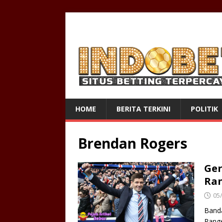
HOME
BERITA TERKINI
POLITIK
Brendan Rogers
Ger
Ra
05
Banda
Range