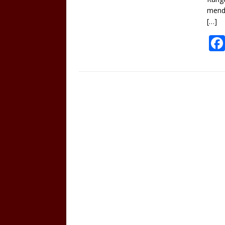
menda
[…]