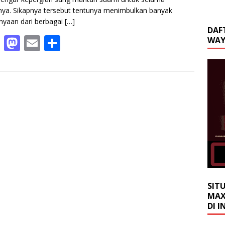
ya. Sikapnya tersebut tentunya menimbulkan banyak
nyaan dari berbagai
[…]
DAF
F
M
E
S
WAY
ac
as
m
h
e
to
ai
ar
b
d
l
e
o
o
o
n
k
SIT
MAX
DI 