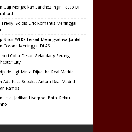
n Gaji Menjadikan Sanchez Ingin Tetap Di
rafford
 Fredly, Solois Lirik Romantis Meninggal
a
p Sindir WHO Terkait Meningkatnya Jumlah
en Corona Meninggal Di AS
oneri Coba Dekati Gelandang Serang
ester City
ijs de Ligt Minta Dijual Ke Real Madrid
m Ada Kata Sepakat Antara Real Madrid
an Ramos
n Usia, Jadikan Liverpool Batal Rekrut
inho