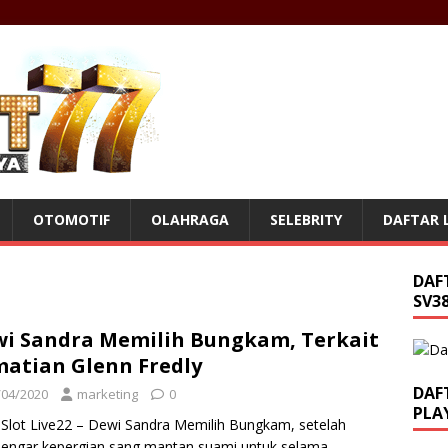
OTOMOTIF
OLAHRAGA
SELEBRITY
DAFTAR L
DAF
SV38
i Sandra Memilih Bungkam, Terkait
atian Glenn Fredly
DAF
/04/2020
marketing
0
PLA
Slot Live22 – Dewi Sandra Memilih Bungkam, setelah
engar kepergian sang mantan suami untuk selama