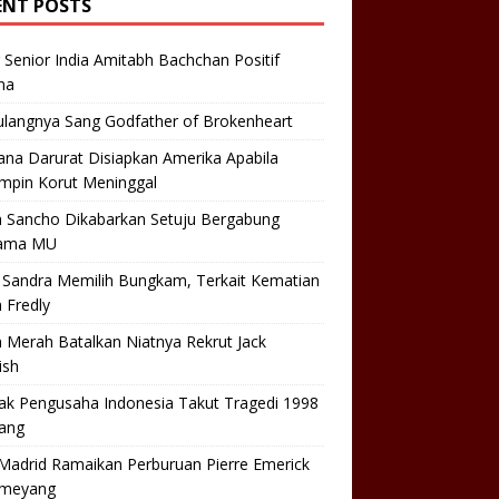
ENT POSTS
 Senior India Amitabh Bachchan Positif
na
ulangnya Sang Godfather of Brokenheart
na Darurat Disiapkan Amerika Apabila
mpin Korut Meninggal
n Sancho Dikabarkan Setuju Bergabung
ama MU
 Sandra Memilih Bungkam, Terkait Kematian
 Fredly
 Merah Batalkan Niatnya Rekrut Jack
ish
ak Pengusaha Indonesia Takut Tragedi 1998
lang
Madrid Ramaikan Perburuan Pierre Emerick
meyang