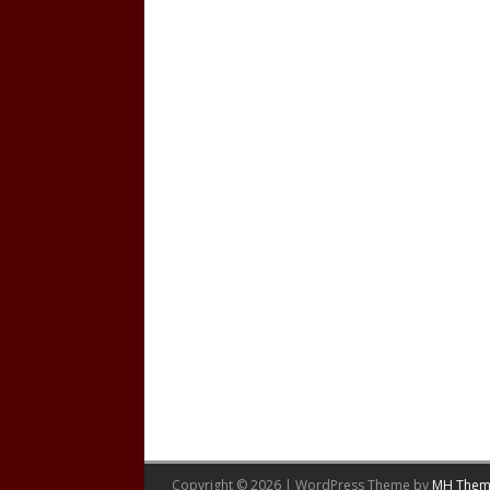
Copyright © 2026 | WordPress Theme by
MH Them