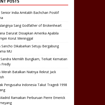
ENT POSTS
 Senior India Amitabh Bachchan Positif
na
ulangnya Sang Godfather of Brokenheart
na Darurat Disiapkan Amerika Apabila
mpin Korut Meninggal
n Sancho Dikabarkan Setuju Bergabung
ama MU
 Sandra Memilih Bungkam, Terkait Kematian
 Fredly
 Merah Batalkan Niatnya Rekrut Jack
ish
ak Pengusaha Indonesia Takut Tragedi 1998
lang
Madrid Ramaikan Perburuan Pierre Emerick
meyang