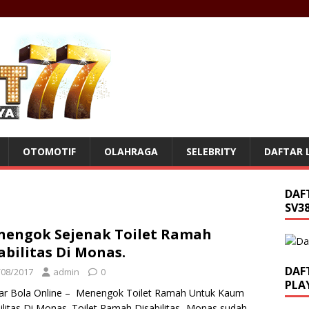
OTOMOTIF
OLAHRAGA
SELEBRITY
DAFTAR L
DAF
SV38
engok Sejenak Toilet Ramah
abilitas Di Monas.
DAF
/08/2017
admin
0
PLA
ar Bola Online – Menengok Toilet Ramah Untuk Kaum
ilitas Di Monas. Toilet Ramah Disabilitas -Monas sudah