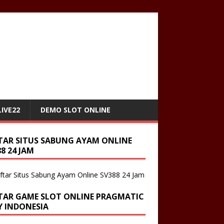
IVE22
DEMO SLOT ONLINE
TAR SITUS SABUNG AYAM ONLINE
8 24 JAM
TAR GAME SLOT ONLINE PRAGMATIC
Y INDONESIA