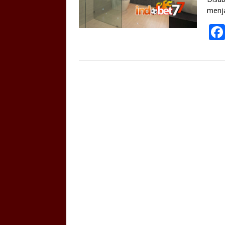
menja