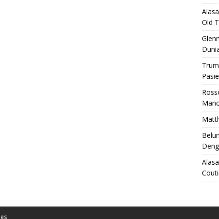
Alasa
Old T
Glenn
Duni
Trum
Pasi
Ross
Manch
Matth
Belu
Deng
Alasa
Cout
es