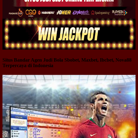
Situs Bandar Agen Judi Bola Sbobet, Maxbet, Ibcbet, Nova88
Terpercaya di Indonesia