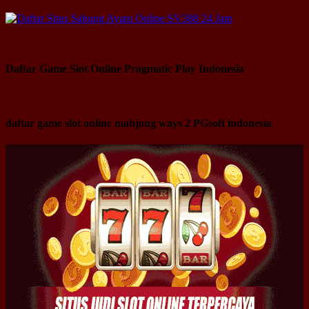
Daftar Game Slot Online Pragmatic Play Indonesia
daftar game slot online mahjong ways 2 PGsoft indonesia