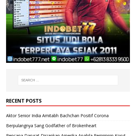
RECENT POSTS
Aktor Senior India Amitabh Bachchan Positif Corona
Berpulangnya Sang Godfather of Brokenheart
Rencana Darurat Disiapkan Amerika Apabila Pemimpin Korut