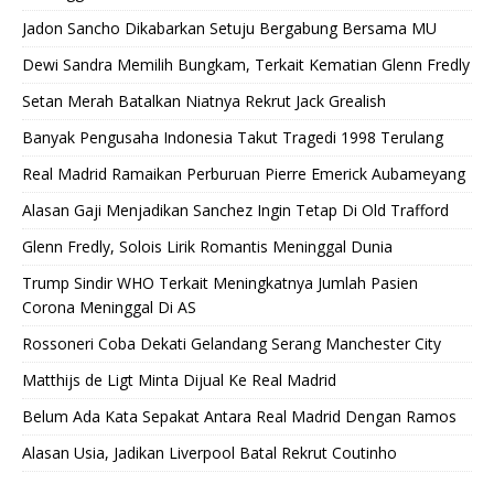
Jadon Sancho Dikabarkan Setuju Bergabung Bersama MU
Dewi Sandra Memilih Bungkam, Terkait Kematian Glenn Fredly
Setan Merah Batalkan Niatnya Rekrut Jack Grealish
Banyak Pengusaha Indonesia Takut Tragedi 1998 Terulang
Real Madrid Ramaikan Perburuan Pierre Emerick Aubameyang
Alasan Gaji Menjadikan Sanchez Ingin Tetap Di Old Trafford
Glenn Fredly, Solois Lirik Romantis Meninggal Dunia
Trump Sindir WHO Terkait Meningkatnya Jumlah Pasien
Corona Meninggal Di AS
Rossoneri Coba Dekati Gelandang Serang Manchester City
Matthijs de Ligt Minta Dijual Ke Real Madrid
Belum Ada Kata Sepakat Antara Real Madrid Dengan Ramos
Alasan Usia, Jadikan Liverpool Batal Rekrut Coutinho