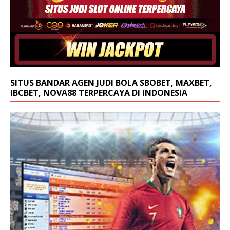
SITUS BANDAR AGEN JUDI BOLA SBOBET, MAXBET,
IBCBET, NOVA88 TERPERCAYA DI INDONESIA