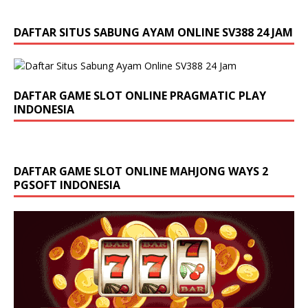
DAFTAR SITUS SABUNG AYAM ONLINE SV388 24 JAM
DAFTAR GAME SLOT ONLINE PRAGMATIC PLAY
INDONESIA
DAFTAR GAME SLOT ONLINE MAHJONG WAYS 2
PGSOFT INDONESIA