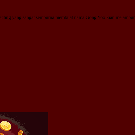
t acting yang sangat sempurna membuat nama Gong Yoo kian melambung 