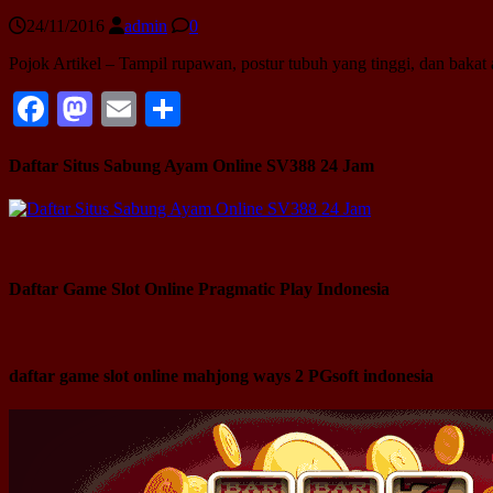
24/11/2016
admin
0
Pojok Artikel – Tampil rupawan, postur tubuh yang tinggi, dan baka
Facebook
Mastodon
Email
Share
Daftar Situs Sabung Ayam Online SV388 24 Jam
Daftar Game Slot Online Pragmatic Play Indonesia
daftar game slot online mahjong ways 2 PGsoft indonesia