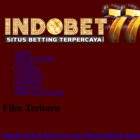
HOME
BERITA TERKINI
POLITIK
OTOMOTIF
OLAHRAGA
SELEBRITY
Daftar Live22
DEMO SLOT ONLINE
Film Terbaru
Penulis Naskah Kim Eun Sook Pernah Ditolak Akto