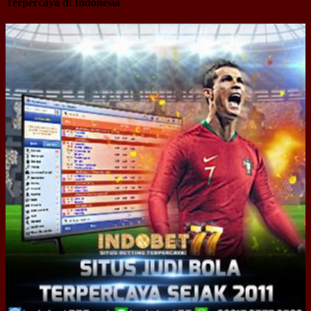
Terpercaya di Indonesia