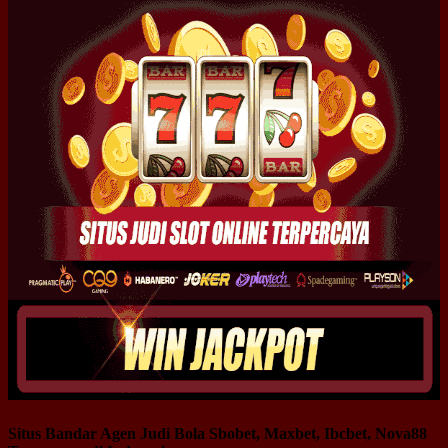
Situs Bandar Agen Judi Bola Sbobet, Maxbet, Ibcbet, Nova88