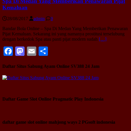
Spa Di Medan Yang Memberikan Penawaran Pijat
Kemaluan
28/08/2017
admin
0
Bandar Bola Online – Spa Di Medan Yang Memberikan Penawaran
Pijat Kemaluan. Sekarang ini yang namanya prostitusi terselubung
dengan berkedok Spa atau panti pijat modern sudah
[…]
Facebook
Mastodon
Email
Share
Daftar Situs Sabung Ayam Online SV388 24 Jam
Daftar Game Slot Online Pragmatic Play Indonesia
daftar game slot online mahjong ways 2 PGsoft indonesia