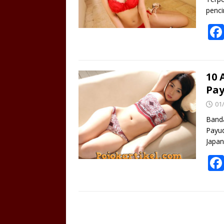
penci
10 
Pay
01
Banda
Payud
Japan