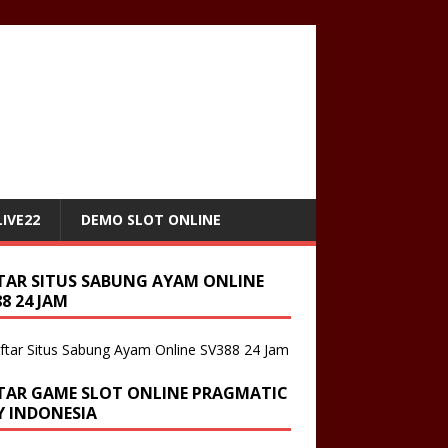
IVE22
DEMO SLOT ONLINE
TAR SITUS SABUNG AYAM ONLINE
8 24 JAM
TAR GAME SLOT ONLINE PRAGMATIC
Y INDONESIA