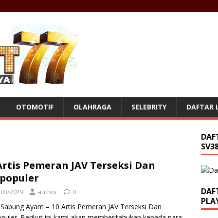
OTOMOTIF
OLAHRAGA
SELEBRITY
DAFTAR L
DAF
SV38
Artis Pemeran JAV Terseksi Dan
populer
DAF
/03/2019
author
0
PLA
Sabung Ayam – 10 Artis Pemeran JAV Terseksi Dan
puler. Berikut ini kami akan memberitahukan kepada para