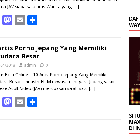
nta JAV siapa saja artis Wanita yang
[…]
F
M
E
S
DAF
WAY
ac
as
m
h
e
to
ai
ar
b
d
l
e
Artis Porno Jepang Yang Memiliki
udara Besar
o
o
/04/2018
admin
0
o
n
r Bola Online – 10 Artis Porno Jepang Yang Memiliki
k
ara Besar. Industri FILM dewasa di negara Jepang yakni
ese Adult Video (JAV) merupakan salah satu
[…]
F
M
E
S
ac
as
m
h
SIT
e
to
ai
ar
MAX
DI 
b
d
l
e