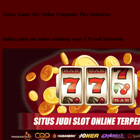
Daftar Game Slot Online Pragmatic Play Indonesia
daftar game slot online mahjong ways 2 PGsoft indonesia