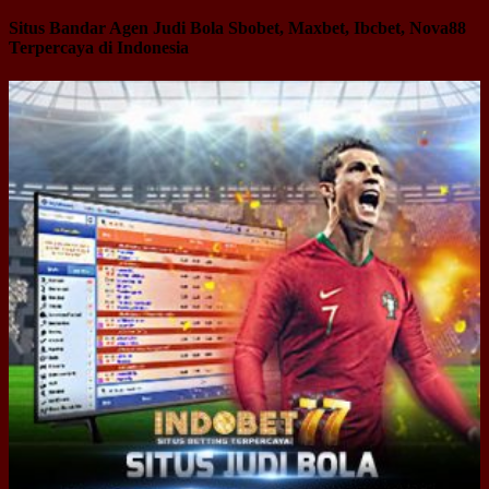
Situs Bandar Agen Judi Bola Sbobet, Maxbet, Ibcbet, Nova88
Terpercaya di Indonesia