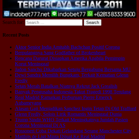
Search for:
Recent Posts
Aktor Senior India Amitabh Bachchan Positif Corona
Berpulangnya Sang Godfather of Brokenheart
Rencana Darurat Disiapkan Amerika Apabila Pemimpin
Korut Meninggal
Jadon Sancho Dikabarkan Setuju Bergabung Bersama MU
Dewi Sandra Memilih Bungkam, Terkait Kematian Glenn
Fredly
Setan Merah Batalkan Niatnya Rekrut Jack Grealish
Banyak Pengusaha Indonesia Takut Tragedi 1998 Terulang
Real Madrid Ramaikan Perburuan Pierre Emerick
Aubameyang
Alasan Gaji Menjadikan Sanchez Ingin Tetap Di Old Trafford
Glenn Fredly, Solois Lirik Romantis Meninggal Dunia
Trump Sindir WHO Terkait Meningkatnya Jumlah Pasien
Corona Meninggal Di AS
Rossoneri Coba Dekati Gelandang Serang Manchester City
Matthijs de Ligt Minta Dijual Ke Real Madrid