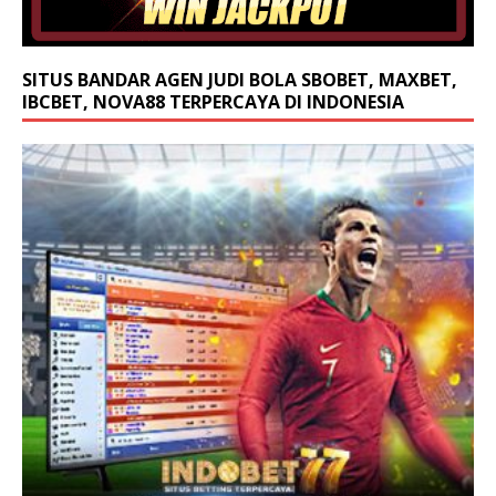
SITUS BANDAR AGEN JUDI BOLA SBOBET, MAXBET,
IBCBET, NOVA88 TERPERCAYA DI INDONESIA