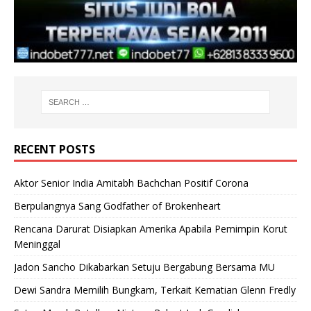
RECENT POSTS
Aktor Senior India Amitabh Bachchan Positif Corona
Berpulangnya Sang Godfather of Brokenheart
Rencana Darurat Disiapkan Amerika Apabila Pemimpin Korut
Meninggal
Jadon Sancho Dikabarkan Setuju Bergabung Bersama MU
Dewi Sandra Memilih Bungkam, Terkait Kematian Glenn Fredly