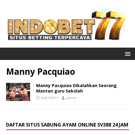
Manny Pacquiao
Manny Pacquiao Dikalahkan Seorang
Mantan guru Sekolah
04/07/2017
admin
DAFTAR SITUS SABUNG AYAM ONLINE SV388 24 JAM