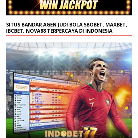
SITUS BANDAR AGEN JUDI BOLA SBOBET, MAXBET,
IBCBET, NOVA88 TERPERCAYA DI INDONESIA