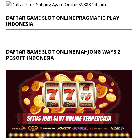
DAFTAR GAME SLOT ONLINE PRAGMATIC PLAY
INDONESIA
DAFTAR GAME SLOT ONLINE MAHJONG WAYS 2
PGSOFT INDONESIA